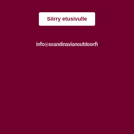
Siirry etusivulle
info@scandinavianoutdoor.fi