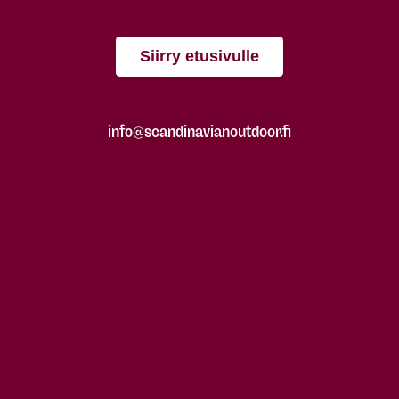
Siirry etusivulle
info@scandinavianoutdoor.fi