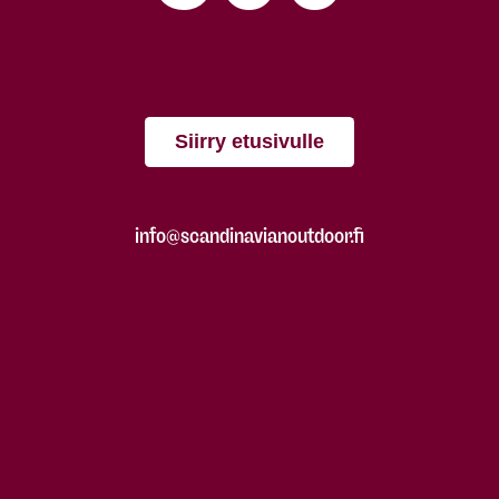
Siirry etusivulle
info@scandinavianoutdoor.fi