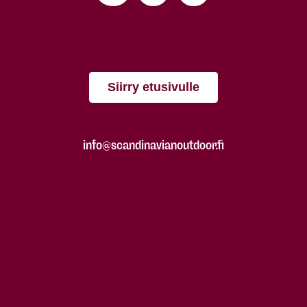
Siirry etusivulle
info@scandinavianoutdoor.fi