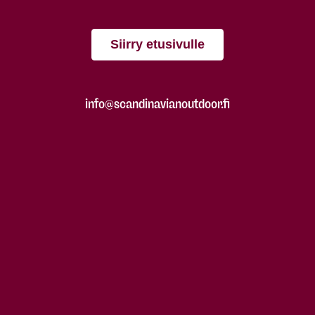
Siirry etusivulle
info@scandinavianoutdoor.fi