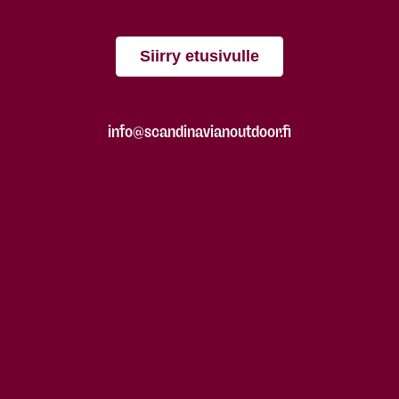
Siirry etusivulle
info@scandinavianoutdoor.fi