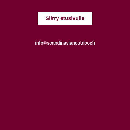
Siirry etusivulle
info@scandinavianoutdoor.fi