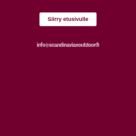
Siirry etusivulle
info@scandinavianoutdoor.fi