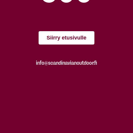
Siirry etusivulle
info@scandinavianoutdoor.fi