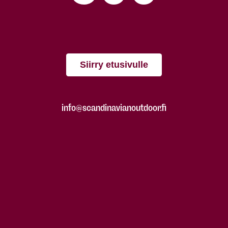
Siirry etusivulle
info@scandinavianoutdoor.fi