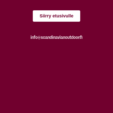
Siirry etusivulle
info@scandinavianoutdoor.fi