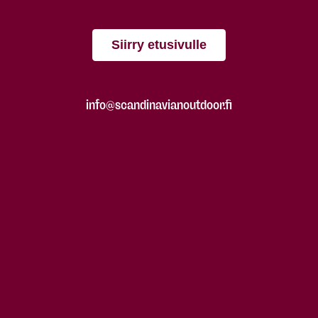
Siirry etusivulle
info@scandinavianoutdoor.fi