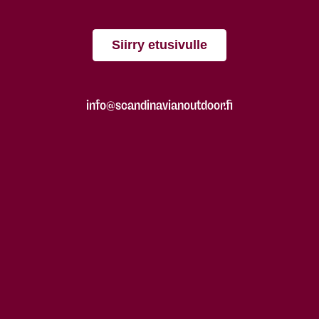
Siirry etusivulle
info@scandinavianoutdoor.fi