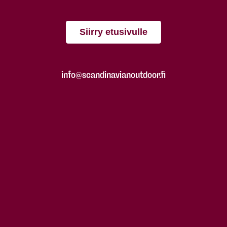
Siirry etusivulle
info@scandinavianoutdoor.fi