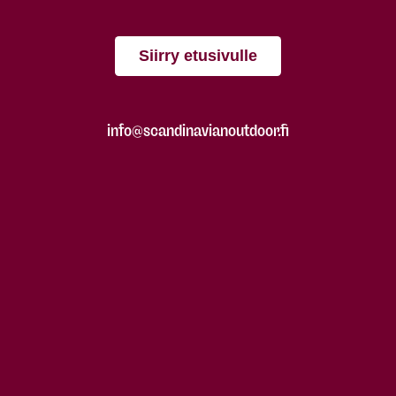
Siirry etusivulle
info@scandinavianoutdoor.fi