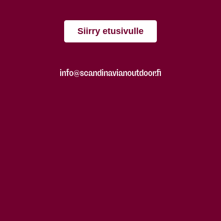
Siirry etusivulle
info@scandinavianoutdoor.fi