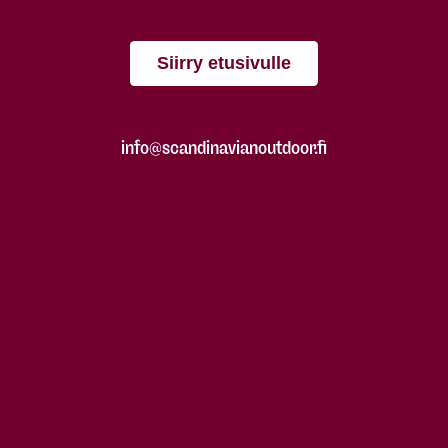
Siirry etusivulle
info@scandinavianoutdoor.fi