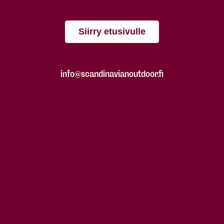
Siirry etusivulle
info@scandinavianoutdoor.fi