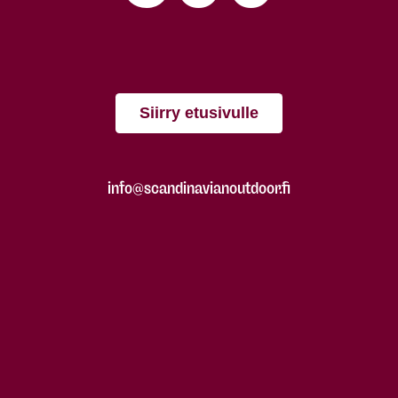
Siirry etusivulle
info@scandinavianoutdoor.fi