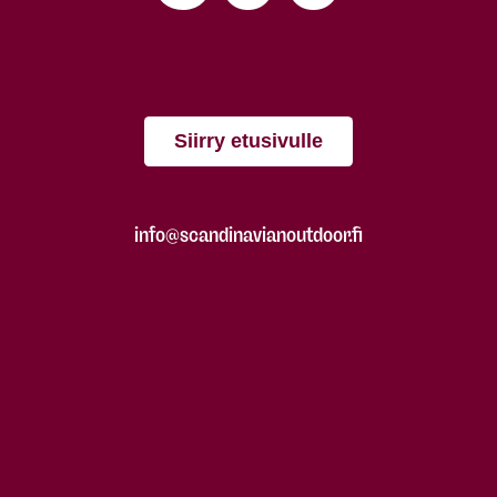
Siirry etusivulle
info@scandinavianoutdoor.fi