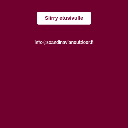
Siirry etusivulle
info@scandinavianoutdoor.fi