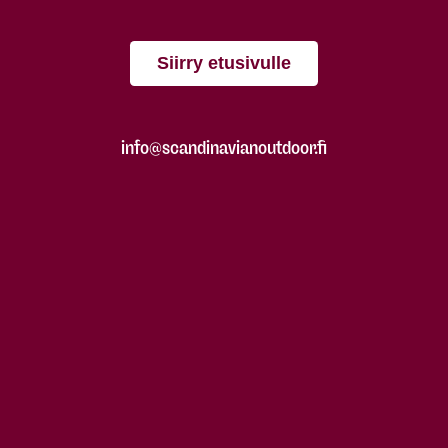
Siirry etusivulle
info@scandinavianoutdoor.fi