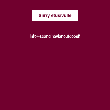
Siirry etusivulle
info@scandinavianoutdoor.fi