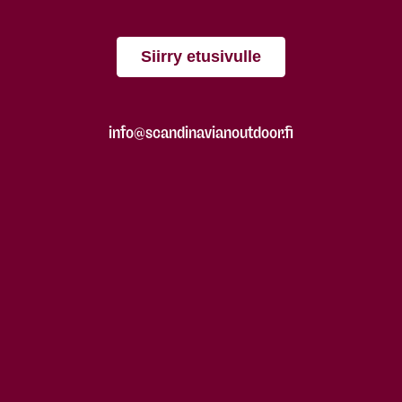
Siirry etusivulle
info@scandinavianoutdoor.fi