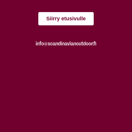
Siirry etusivulle
info@scandinavianoutdoor.fi