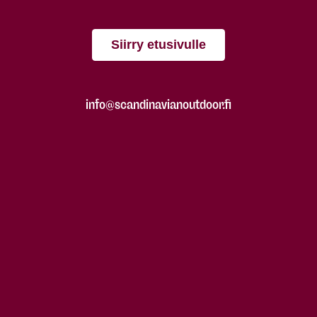
Siirry etusivulle
info@scandinavianoutdoor.fi