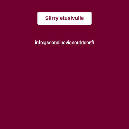
Siirry etusivulle
info@scandinavianoutdoor.fi