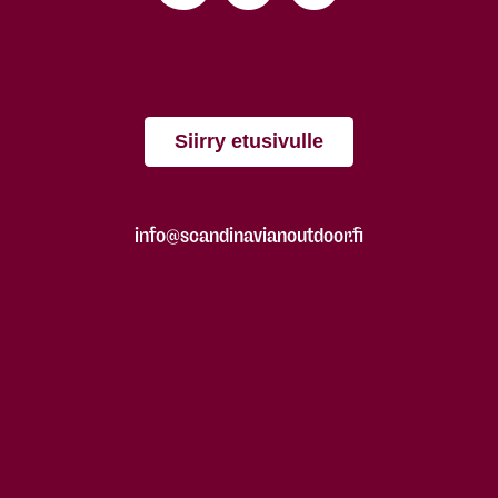
Siirry etusivulle
info@scandinavianoutdoor.fi