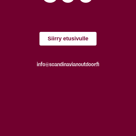
Siirry etusivulle
info@scandinavianoutdoor.fi