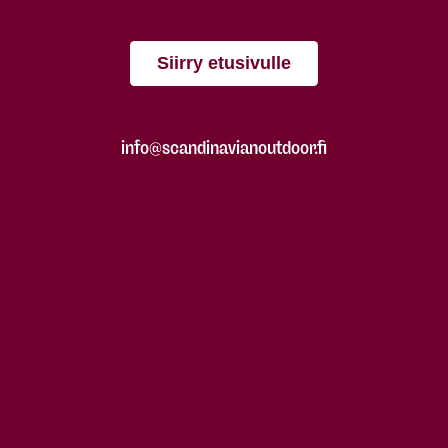
Siirry etusivulle
info@scandinavianoutdoor.fi