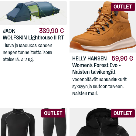
OUTLET
389,90 €
JACK
WOLFSKIN
Lighthouse II RT
Tilava ja laadukas kahden
hengen tunneliteltta isolla
59,90 €
HELLY HANSEN
eteisellä. 3,2 kg.
Women's Forest Evo -
Naisten talvikengät
Vedenpitävät nahkanilkkurit
syksyyn ja leutoon talveen.
Naisten malli.
OUTLET
OUTLET