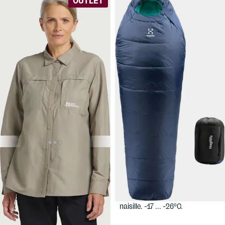
OUTLET
54,90 €
179 €
JACK
HAGLÖFS
Musca
WOLFSKIN
Women's
-26
Barrier LS Shirt
Todella lämmin
Naisten kesä- ja matkailupaita.
talvimakuupussi erityisesti
Materiaali estää hyttysten
naisille. -17 ... -26ºC.
pistoja.