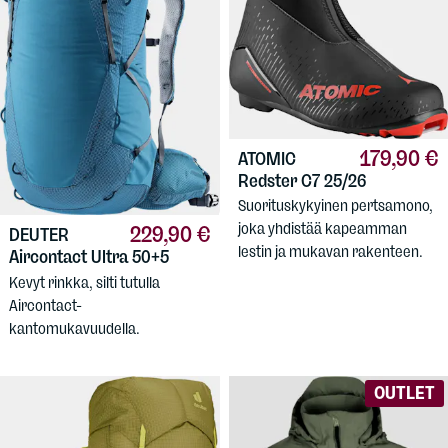
179,90 €
ATOMIC
Redster C7 25/26
Suorituskykyinen pertsamono,
joka yhdistää kapeamman
229,90 €
DEUTER
lestin ja mukavan rakenteen.
Aircontact Ultra 50+5
Kevyt rinkka, silti tutulla
Aircontact-
kantomukavuudella.
OUTLET