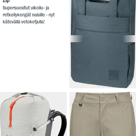
Zip
Supersuositut ulkoilu- ja
retkeilykengät naisille - nyt
kätevällä vetoketjulla!
34,90 €
JACK
WOLFSKIN
Piccadilly
Kantokassi kätkettävillä
olkahihnoilla, voit kantaa myös
reppuna.