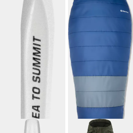
1 €
199,90 €
SEA TO SUMMIT
MARMOT
Polycarbonate Fork
Trestles Elite Eco 20
Äärimmäisen kevyt haarukka.
Kolmen vuodenajan kuitupussi
joka hyödyntää
kierrätysmateriaaleja. -4 ...
-11°C.