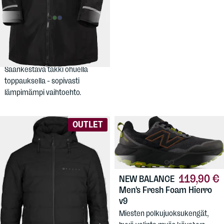
79,90 €
HELLY HANSEN
Women's Lisburn Insulated
Raincoat
Säänkestävä takki ohuella
toppauksella - sopivasti
lämpimämpi vaihtoehto.
OUTLET
119,90 €
NEW BALANCE
Men's Fresh Foam Hierro
v9
Miesten polkujuoksukengät,