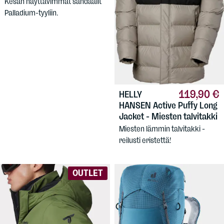
Kesän näyttävimmät sandaalit
Palladium-tyyliin.
119,90 €
HELLY
HANSEN
Active Puffy Long
Jacket - Miesten talvitakki
Miesten lämmin talvitakki -
reilusti eristettä!
OUTLET