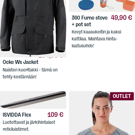
49,90 €
360
Furno stove
+ pot set
Kevyt kaasukeitin ja kaksi
kattilaa. Mahtava hinta-
laatusuhde!
194,90 €
LUNDHAGS
Ocke Ws Jacket
Naisten kuoritakki - tämä on
tehty kestämään!
OUTLET
109 €
ISVIDDA
Flex
Luotettavat ja järkihintaiset
retkiluistimet.