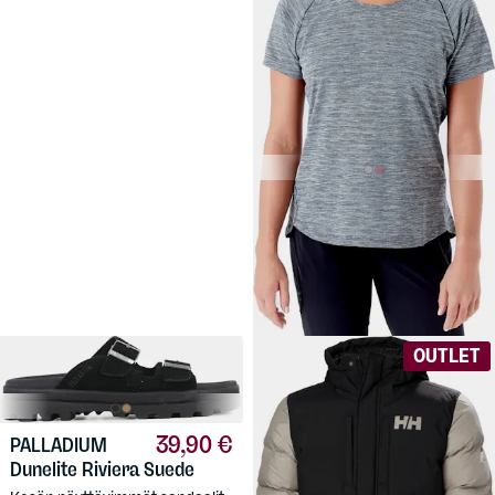
15,90 €
RAB
Women's
Wisp Tee
Tekninen t-paita lämpimiin
päiviin ja sisätreenikäyttöön.
OUTLET
39,90 €
PALLADIUM
Dunelite Riviera Suede