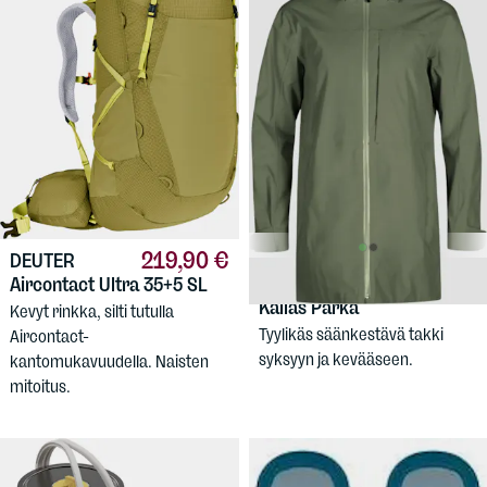
219,90 €
DEUTER
94,90 €
HALTI
Women's
Aircontact Ultra 35+5 SL
Kallas Parka
Kevyt rinkka, silti tutulla
Tyylikäs säänkestävä takki
Aircontact-
syksyyn ja kevääseen.
kantomukavuudella. Naisten
mitoitus.