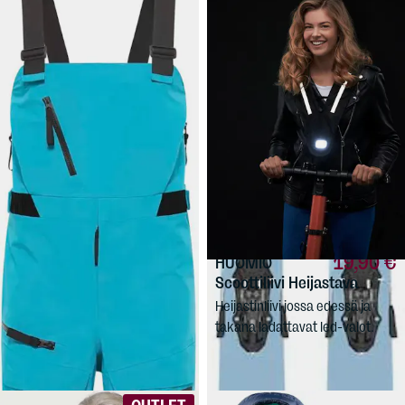
349,90 €
19,90 €
JACK
HUOMIO
WOLFSKIN
Expdn 3L Pant
Scoottiliivi Heijastava
Kuorihousut vapaalaskuun ja
Heijastinliivi jossa edessä ja
talvivaelluksille Jack Wolfskinin
takana ladattavat led-valot.
Expdn-huippumallistosta.