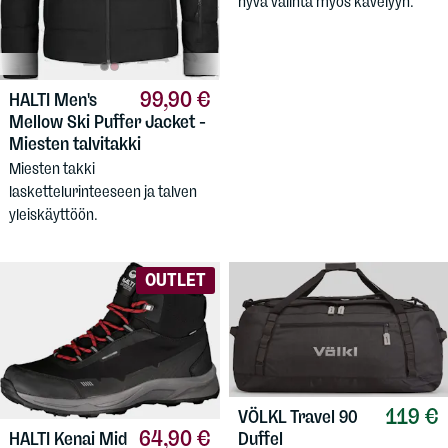
hyvä valinta myös kävelyyn.
99,90 €
HALTI
Men's
Mellow Ski Puffer Jacket -
Miesten talvitakki
Miesten takki
laskettelurinteeseen ja talven
yleiskäyttöön.
OUTLET
119 €
VÖLKL
Travel 90
64,90 €
HALTI
Kenai Mid
Duffel