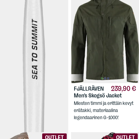
1 €
239,90 €
SEA TO SUMMIT
FJÄLLRÄVEN
Polycarbonate Spork
Men's Skogsö Jacket
Äärimmäisen kevyt
Miesten timmi ja erittäin kevyt
lusikkahaarukka.
erätakki, materiaalina
legendaarinen G-1000!
OUTLET
OUTLET