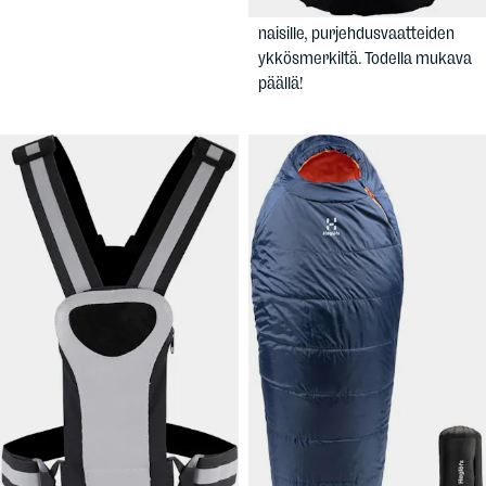
Huippuluokan untuvatakki
naisille, purjehdusvaatteiden
ykkösmerkiltä. Todella mukava
päällä!