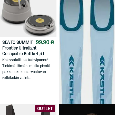
99,90 €
SEA TO SUMMIT
Frontier Ultralight
Collapsible Kettle 1,3 L
Kokoontaittuva kahvipannu!
Tinkimättömän, mutta pientä
pakkauskokoa arvostavan
499,90 €
KÄSTLE
Pika
retkikokin valinta.
94 24/25
Naisten vapaalaskusukset,
huippuluokan Kästle-laatua.
OUTLET