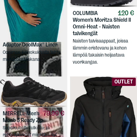
120 €
COLUMBIA
Women's Moritza Shield II
Omni-Heat - Naisten
talvikengät
69,90 €
SEA TO SUMMIT
Naisten talvisaappaat, joissa
Adaptor CoolMax® Liner
lämmin eristevanu ja kehon
Coolmax-keinokuidusta tehty
lämpöä takaisin heijastava
makuupussilakana.
vuorikangas.
OUTLET
79,90 €
MERRELL
Men's
Moab 3 Ready Zip
Supersuositut ulkoilu- ja
retkeilykengät miehille - nyt