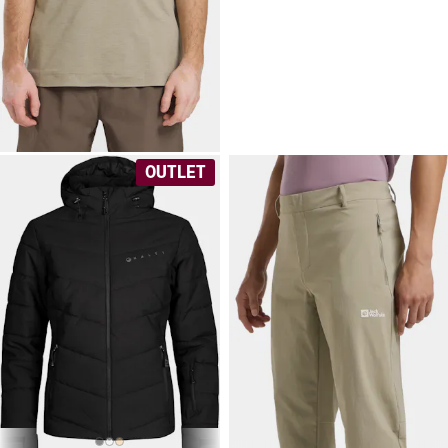
39,90 €
JACK
WOLFSKIN
Men's Travel
Polo
Joustava, tekninen pikeepaita
miehille.
OUTLET