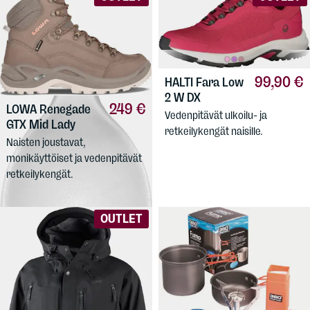
99,90 €
HALTI
Fara Low
2 W DX
249 €
LOWA
Renegade
Vedenpitävät ulkoilu- ja
GTX Mid Lady
retkeilykengät naisille.
Naisten joustavat,
monikäyttöiset ja vedenpitävät
retkeilykengät.
OUTLET