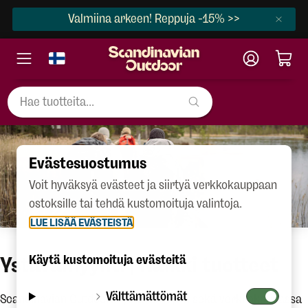
Valmiina arkeen! Reppuja -15% >>
Evästesuostumus
Voit hyväksyä evästeet ja siirtyä verkkokauppaan
ostoksille tai tehdä kustomoituja valintoja.
LUE LISÄÄ EVÄSTEISTÄ
Ystävämyynti | Kaikki tuotteet
Käytä kustomoituja evästeitä
Välttämättömät
Scandinavian Outdoorin ystävämyynti sekä verkkokaupassa