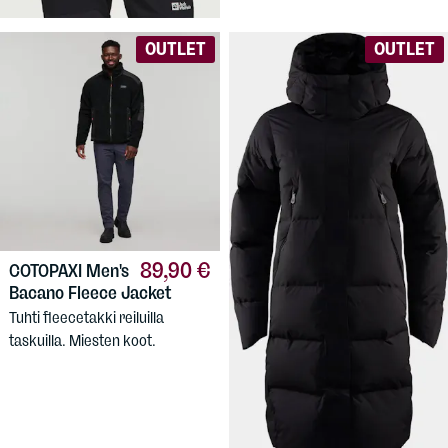
OUTLET
OUTLET
89,90 €
COTOPAXI
Men's
Bacano Fleece Jacket
Tuhti fleecetakki reiluilla
taskuilla. Miesten koot.
289,90 €
SAIL RACING
Women's Race Edition
Down Parka - Naisten
untuvatakki