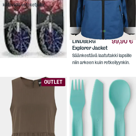
kätevällä vetoketjulla!
99,90 €
LINDBERG
Explorer Jacket
Säänkestävä laatutakki lapsille
niin arkeen kuin retkeilyynkin.
OUTLET