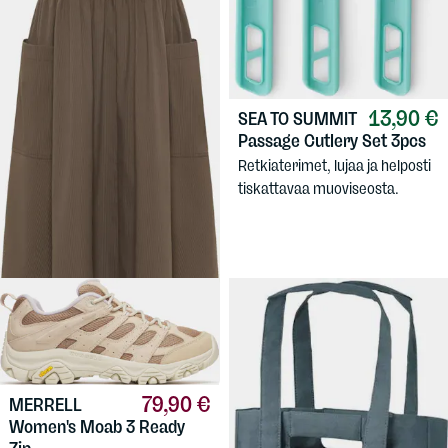
13,90 €
SEA TO SUMMIT
44,90 €
JACK
Passage Cutlery Set 3pcs
WOLFSKIN
Women's
Retkiaterimet, lujaa ja helposti
Sioma Dress
tiskattavaa muoviseosta.
Kevyt kesämekko Jack
Wolfskinin tyyliin.
79,90 €
MERRELL
Women's Moab 3 Ready