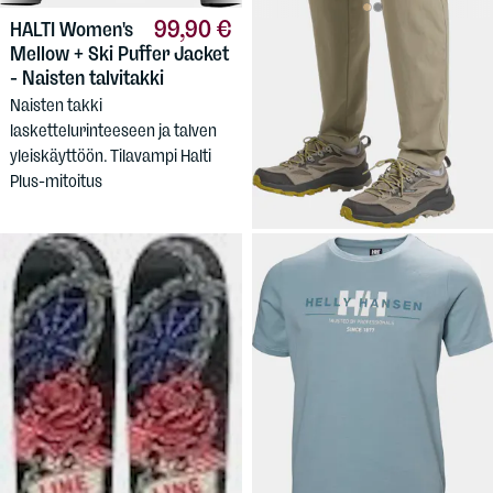
99,90 €
HALTI
Women's
49,90 €
JACK
Mellow + Ski Puffer Jacket
WOLFSKIN
Men's Hikeout
- Naisten talvitakki
Pant
Naisten takki
Todella kevyet, joustavat
laskettelurinteeseen ja talven
miesten housut kesäkäyttöön.
yleiskäyttöön. Tilavampi Halti
Plus-mitoitus