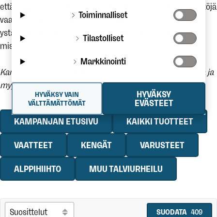
että myymälöissä! Loistava mahdollisuus tehdä huippulöytöjä
Toiminnalliset
vaatteiden, kenkien ja varusteiden parista. Tarjolla
ystävämyyntihintoja ja mahtavia diilejä, joita et halua
Tilastolliset
missata!
Markkinointi
Kampanja-aika 9.-20.10. Hinnat voimassa verkkokaupassa ja
myymälöissä.
HYVÄKSY
HYVÄKSY VAIN
EVÄSTEET
VÄLTTÄMÄTTÖMÄT
KAMPANJAN ETUSIVU
KAIKKI TUOTTEET
VAATTEET
KENGÄT
VARUSTEET
ALPPIHIIHTO
MUU TALVIURHEILU
SUODATA
409