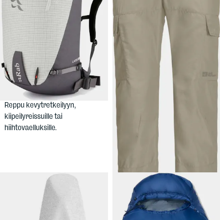
169,90 €
64,90 €
RAB
Latok 28
JACK
WOLFSKIN
Men's Barrier
Reppu kevytretkeilyyn,
Pant
kiipeilyreissuille tai
Kesähousut miehille,
hiihtovaelluksille.
lahkeensuissa punkkeja
vastustavat sisämansetit.