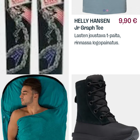
9,90 €
HELLY HANSEN
Jr Graph Tee
199,90 €
LINE
Honey
Lasten joustava t-paita,
Badger TBL 23/24
rinnassa logopainatus.
Freestyle- ja park-laskuun,
Taylor Lundquist -
signatuurimalli.