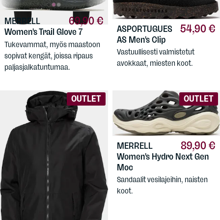
69,90 €
MERRELL
54,90 €
ASPORTUGUES
Women's Trail Glove 7
AS
Men's Clip
Tukevammat, myös maastoon
Vastuullisesti valmistetut
sopivat kengät, joissa ripaus
avokkaat, miesten koot.
paljasjalkatuntumaa.
OUTLET
OUTLET
89,90 €
MERRELL
Women's Hydro Next Gen
Moc
Sandaalit vesilajeihin, naisten
koot.