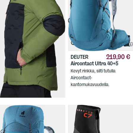
219,90 €
DEUTER
144,90 €
Aircontact Ultra 40+5
COLUMBIA
Men's Wild Card IV Down
Kevyt rinkka, silti tutulla
Jacket
Aircontact-
Miesten laskettelutakki, aito
kantomukavuudella.
untuvatäyte.