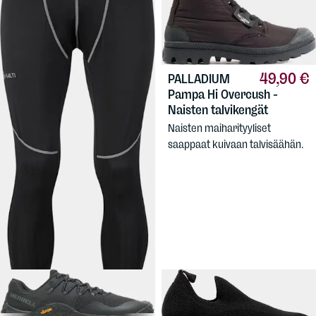
49,90 €
PALLADIUM
Pampa Hi Overcush -
Naisten talvikengät
Naisten maiharityyliset
saappaat kuivaan talvisäähän.
20,90 €
HALTI
Avion
Windy Pants Men's
Miesten tuulisuojatut
kerrastohousut talven
aktiviteetteihin