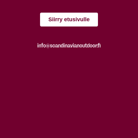
Siirry etusivulle
info@scandinavianoutdoor.fi