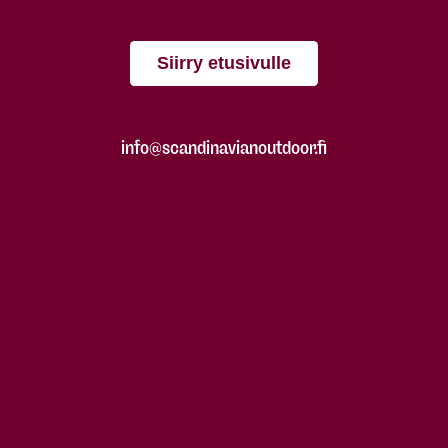
Siirry etusivulle
info@scandinavianoutdoor.fi