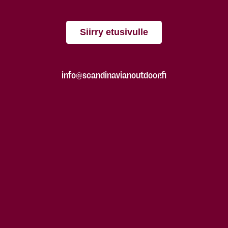
Siirry etusivulle
info@scandinavianoutdoor.fi