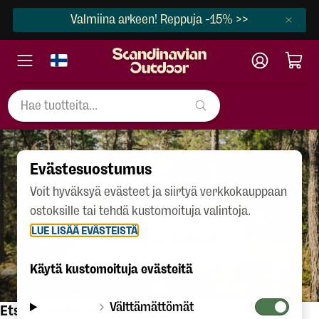
Valmiina arkeen! Reppuja -15% >>
Evästesuostumus
404
Voit hyväksyä evästeet ja siirtyä verkkokauppaan
ostoksille tai tehdä kustomoituja valintoja.
LUE LISÄÄ EVÄSTEISTÄ
JATKA OSTOKSIA
Käytä kustomoituja evästeitä
Välttämättömät
Etsitkö näitä tuotteita?