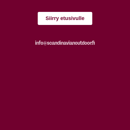
Siirry etusivulle
info@scandinavianoutdoor.fi