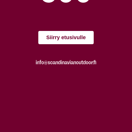
Siirry etusivulle
info@scandinavianoutdoor.fi