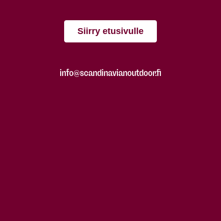
Siirry etusivulle
info@scandinavianoutdoor.fi