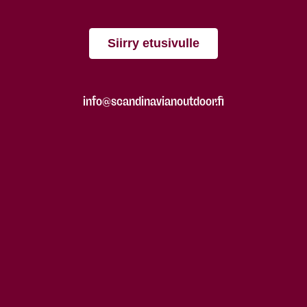
Siirry etusivulle
info@scandinavianoutdoor.fi