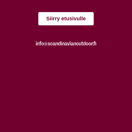
Siirry etusivulle
info@scandinavianoutdoor.fi