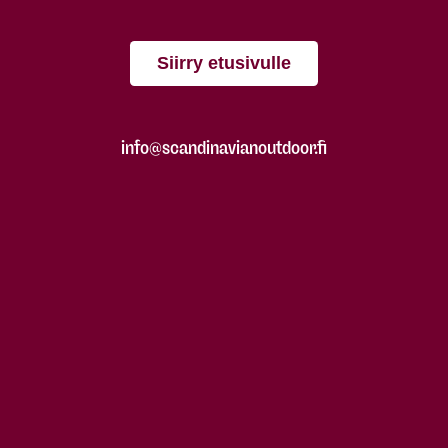
Siirry etusivulle
info@scandinavianoutdoor.fi