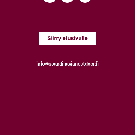
Siirry etusivulle
info@scandinavianoutdoor.fi