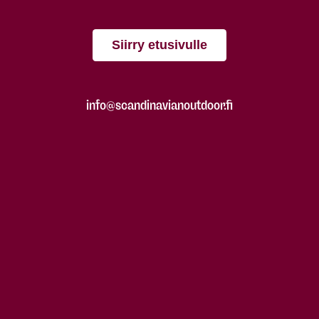
Siirry etusivulle
info@scandinavianoutdoor.fi