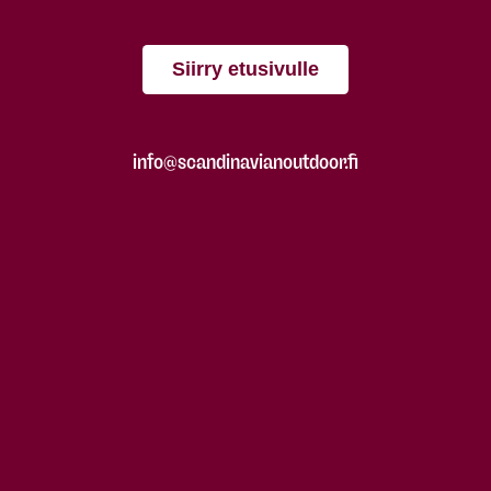
Siirry etusivulle
info@scandinavianoutdoor.fi