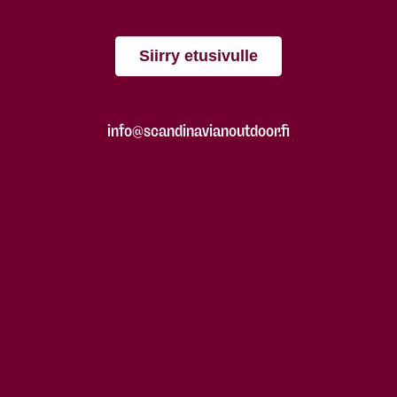
Siirry etusivulle
info@scandinavianoutdoor.fi