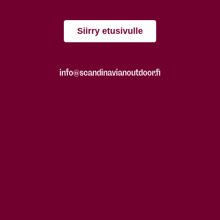
Siirry etusivulle
info@scandinavianoutdoor.fi