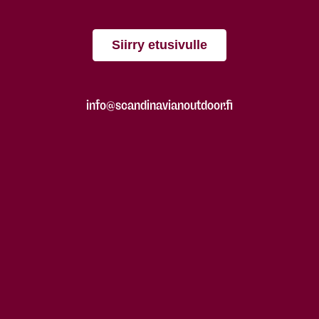
Siirry etusivulle
info@scandinavianoutdoor.fi