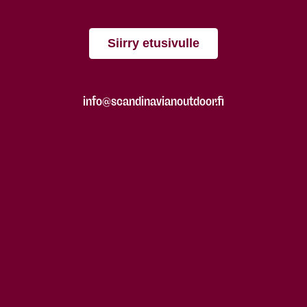
Siirry etusivulle
info@scandinavianoutdoor.fi