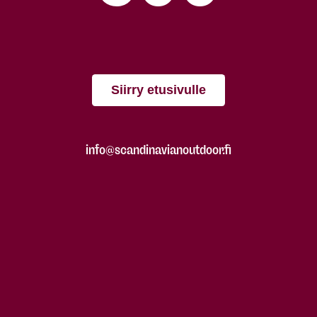
Siirry etusivulle
info@scandinavianoutdoor.fi