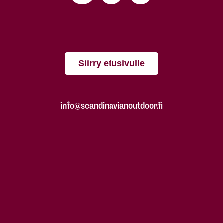
Siirry etusivulle
info@scandinavianoutdoor.fi